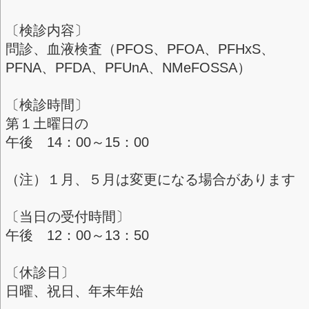
ログイン
＜診察日＞
月
火
水
木
金
土
日
午後
-
-
-
-
-
〇
-
〔検診料金〕
12,000円
〔検診内容〕